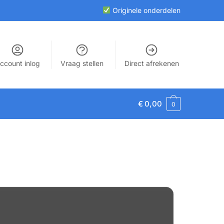
Originele onderdelen
ccount inlog
Vraag stellen
Direct afrekenen
€
0,00
0