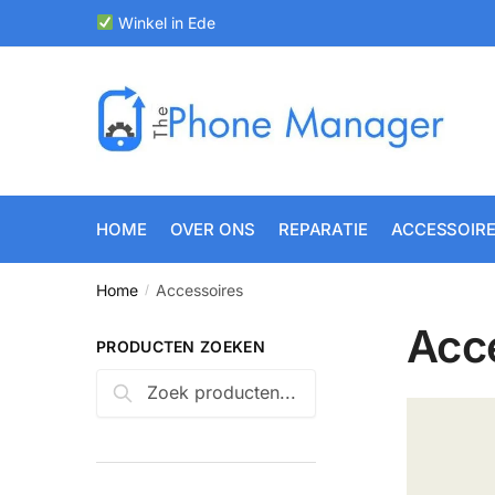
Skip
Skip
Winkel in Ede
to
to
navigation
content
HOME
OVER ONS
REPARATIE
ACCESSOIR
Home
Accessoires
/
Acc
PRODUCTEN ZOEKEN
Zoeken
Zoeken
naar: