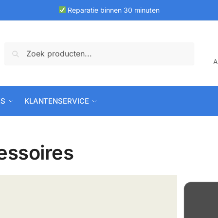
Reparatie binnen 30 minuten
Zoeken
Zoeken
A
naar:
ES
KLANTENSERVICE
essoires