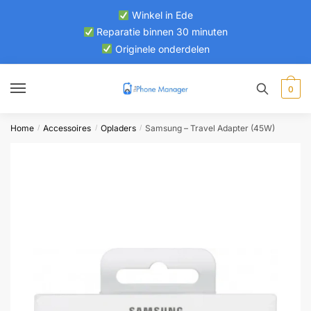
Skip
Skip
Winkel in Ede
to
to
Reparatie binnen 30 minuten
navigation
content
Originele onderdelen
0
Home
Accessoires
Opladers
Samsung – Travel Adapter (45W)
/
/
/