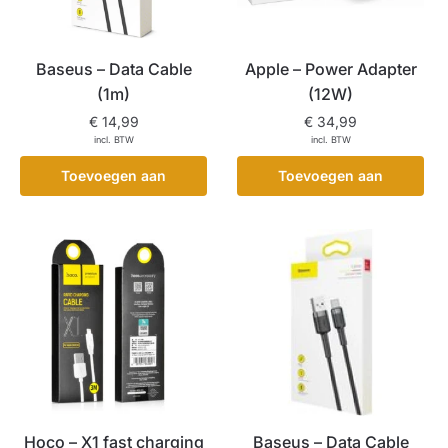
Baseus – Data Cable
Apple – Power Adapter
(1m)
(12W)
€
14,99
€
34,99
incl. BTW
incl. BTW
Toevoegen aan
Toevoegen aan
winkelwagen
winkelwagen
Hoco – X1 fast charging
Baseus – Data Cable